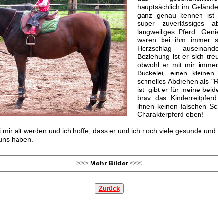
hauptsächlich im Gelände
ganz genau kennen ist 
super zuverlässiges a
langweiliges Pferd. Gen
waren bei ihm immer s
Herzschlag auseinand
Beziehung ist er sich tre
obwohl er mit mir immer 
Buckelei, einen kleinen
schnelles Abdrehen als "R
ist, gibt er für meine bei
brav das Kinderreitpfer
ihnen keinen falschen Sch
Charakterpferd eben!
 mir alt werden und ich hoffe, dass er und ich noch viele gesunde und
 uns haben.
>>>
Mehr Bilder
<<<
Zurück