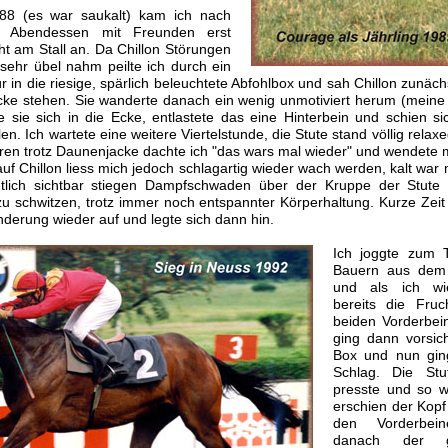
8 (es war saukalt) kam ich nach
n Abendessen mit Freunden erst
t am Stall an. Da Chillon Störungen
sehr übel nahm peilte ich durch ein
ür in die riesige, spärlich beleuchtete Abfohlbox und sah Chillon zunäc
cke stehen. Sie wanderte danach ein wenig unmotiviert herum (meine
e sie sich in die Ecke, entlastete das eine Hinterbein und schien si
len. Ich wartete eine weitere Viertelstunde, die Stute stand völlig relaxe
roren trotz Daunenjacke dachte ich "das wars mal wieder" und wendete
 auf Chillon liess mich jedoch schlagartig wieder wach werden, kalt war 
utlich sichtbar stiegen Dampfschwaden über der Kruppe der Stute 
 zu schwitzen, trotz immer noch entspannter Körperhaltung. Kurze Zei
nderung wieder auf und legte sich dann hin.
Ich joggte zum 
Bauern aus dem 
und als ich wi
bereits die Fruc
beiden Vorderbei
ging dann vorsich
Box und nun gin
Schlag. Die Stu
presste und so wi
erschien der Kopf
den Vorderbei
danach der g