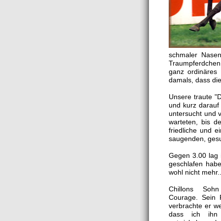
schmaler Nasen
Traumpferdchen. 
ganz ordinäres 
damals, dass die
Unsere traute "
und kurz darauf 
untersucht und v
warteten, bis d
friedliche und 
saugenden, gesu
Gegen 3.00 lag 
geschlafen habe
wohl nicht mehr...
Chillons So
Courage. Sein F
verbrachte er w
dass ich ihn