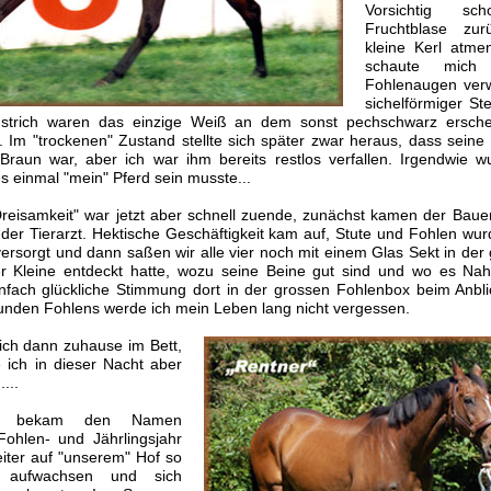
Vorsichtig s
Fruchtblase zur
kleine Kerl atme
schaute mich
Fohlenaugen verw
sichelförmiger St
strich waren das einzige Weiß an dem sonst pechschwarz ersche
Im "trockenen" Zustand stellte sich später zwar heraus, dass seine 
Braun war, aber ich war ihm bereits restlos verfallen. Irgendwie wu
s einmal "mein" Pferd sein musste...
Dreisamkeit" war jetzt aber schnell zuende, zunächst kamen der Baue
der Tierarzt. Hektische Geschäftigkeit kam auf, Stute und Fohlen wu
ersorgt und dann saßen wir alle vier noch mit einem Glas Sekt in de
er Kleine entdeckt hatte, wozu seine Beine gut sind und wo es Nah
einfach glückliche Stimmung dort in der grossen Fohlenbox beim Anbli
nden Fohlens werde ich mein Leben lang nicht vergessen.
ich dann zuhause im Bett,
 ich in dieser Nacht aber
...
hn bekam den Namen
ohlen- und Jährlingsjahr
eiter auf "unserem" Hof so
 aufwachsen und sich