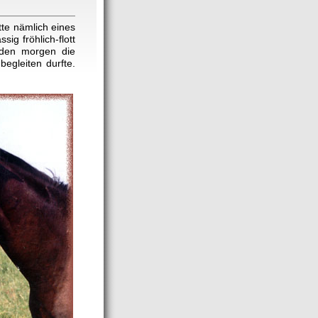
tte nämlich eines
ig fröhlich-flott
eden morgen die
egleiten durfte.