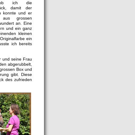
chob ich die
ück, damit der
n konnte und er
 aus grossen
undert an. Eine
ern und ein ganz
inenden kleinen
Originalfarbe ein
sste ich bereits
r und seine Frau
rden abgerubbelt,
r grossen Box und
rung gibt. Diese
ck des zufrieden