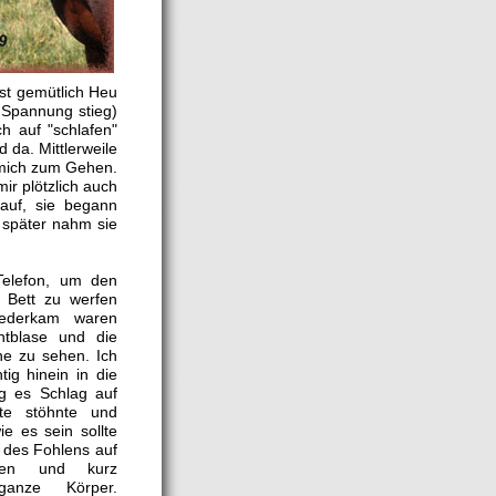
hst gemütlich Heu
 Spannung stieg)
ch auf "schlafen"
d da. Mittlerweile
 mich zum Gehen.
mir plötzlich auch
auf, sie begann
t später nahm sie
Telefon, um den
Bett zu werfen
ederkam waren
htblase und die
ne zu sehen. Ich
tig hinein in die
g es Schlag auf
te stöhnte und
e es sein sollte
 des Fohlens auf
nen und kurz
anze Körper.