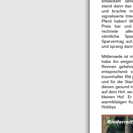
entwickeln se
stand dann das 
und brachte m
signalisierte In
Pferd haben! Wi
Preis bar un
rechnete all
sämtliche Spa
Sparvertrag auf
und sprang dann
Mittlerweile ist
habe ihn eingeri
Rennen gefahre
entsprechend 
traumhafter Ritt
und für die Sta
diesen gesund i
auf dem Hof, wo
kleinen Hof. E
warmblütigen Ku
Hobbys.