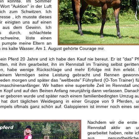
hen konnte. Im Sommer
Wort "Auktion" in der Luft
ich zum Schwitzen. Ich
teresse , ich musste dieses
r einigten uns auf einen
d aus dem Gewinn. Ich
es durch, schlachtete
rschweine, löste einen
, pumpte meine Eltern an
 ins kalte Wasser. Am 1. August gehörte Courage mir.
 mein Pferd 20 Jahre und ich habe den Kauf nie bereut. Er ist "das" Pf
tten, mit ihm gearbeitet, ihn im Rennstall im Training selbst geritte
n, habe wenige Rückschlage und mehr Erfolge mit ihm erlebt. 
seinem Vermögen seine Leistung gebracht und Rennen gewonn
 jeden morgen und später das "weltbeste" Führpferd (O-Ton Trainer) f
rtmaschinenanfänger. Wir hatten eine supertolle Zeit im Rennstall un
m Kopf und auf den Beinen Anfang neunjährig dann verlassen. Danach
 er geboren wurde und später nach einem familienbedingten Umzug a
r hat dort täglichen Weidegang in einer Gruppe von 9 Pferden, u
mpels oftmals ganz schön auf. Galoppieren ist immer noch eines se
Nachdem wir die erste
Rennstall aktiv an u
gearbeitet haben, reite ic
aus gesundheitlic