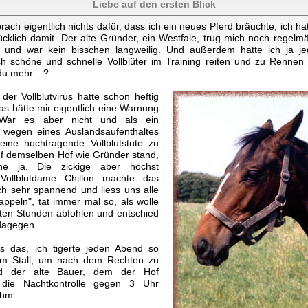
Liebe auf den ersten Blick
ach eigentlich nichts dafür, dass ich ein neues Pferd bräuchte, ich ha
cklich damit. Der alte Gründer, ein Westfale, trug mich noch regelmäss
 und war kein bisschen langweilig. Und außerdem hatte ich ja j
 schöne und schnelle Vollblüter im Training reiten und zu Rennen b
du mehr....?
der Vollblutvirus hatte schon heftig
s hätte mir eigentlich eine Warnung
War es aber nicht und als ein
 wegen eines Auslandsaufenthaltes
ine hochtragende Vollblutstute zu
f demselben Hof wie Gründer stand,
ne ja. Die zickige aber höchst
 Vollblutdame Chillon machte das
 sehr spannend und liess uns alle
appeln", tat immer mal so, als wolle
sten Stunden abfohlen und entschied
dagegen.
ss das, ich tigerte jeden Abend so
m Stall, um nach dem Rechten zu
d der alte Bauer, dem der Hof
 die Nachtkontrolle gegen 3 Uhr
ahm.