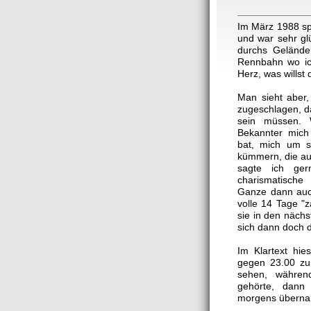
Im März 1988 spr
und war sehr glü
durchs Gelände
Rennbahn wo ich
Herz, was willst 
Man sieht aber, 
zugeschlagen, da
sein müssen. 
Bekannter mich
bat, mich um se
kümmern, die au
sagte ich ger
charismatische
Ganze dann auch
volle 14 Tage "z
sie in den näch
sich dann doch 
Im Klartext hie
gegen 23.00 zu
sehen, währen
gehörte, dann
morgens übern