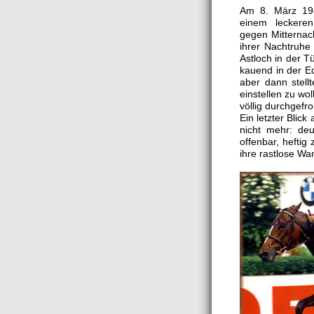
Am 8. März 198
einem leckere
gegen Mitternach
ihrer Nachtruhe 
Astloch in der T
kauend in der E
aber dann stellt
einstellen zu wol
völlig durchgef
Ein letzter Blick
nicht mehr: de
offenbar, heftig
ihre rastlose Wa