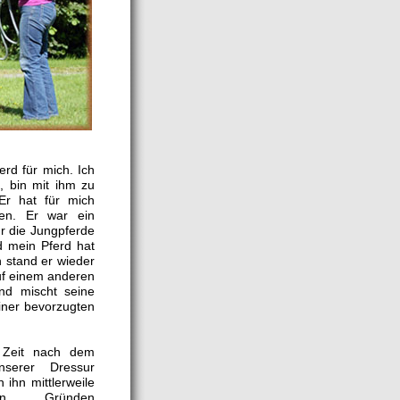
erd für mich. Ich
n, bin mit ihm zu
Er hat für mich
en. Er war ein
ür die Jungpferde
d mein Pferd hat
 stand er wieder
uf einem anderen
nd mischt seine
iner bevorzugten
 Zeit nach dem
nserer Dressur
h ihn mittlerweile
hen Gründen