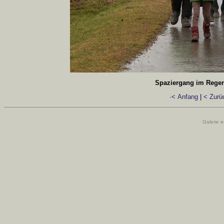
Spaziergang im Regen
·< Anfang
|
< Zurü
Galerie e