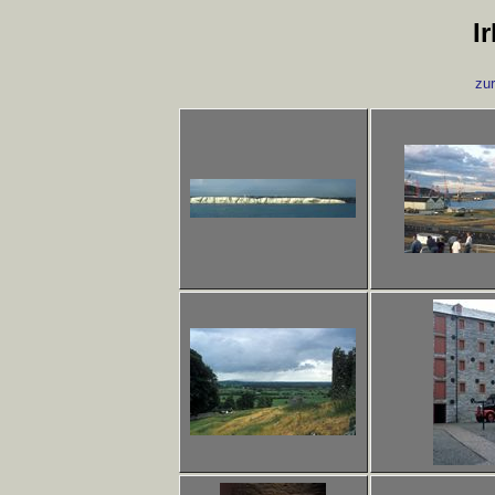
I
zur